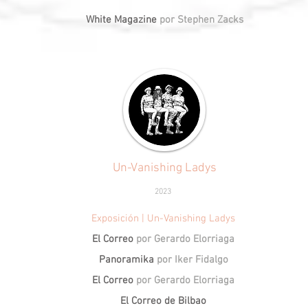
White Magazine
por Stephen Zacks
Un-Vanishing Ladys
2023
Exposición | Un-Vanishing Ladys
El Correo
por Gerardo Elorriaga
Panoramika
por Iker Fidalgo
El Correo
por Gerardo Elorriaga
El Correo de Bilbao