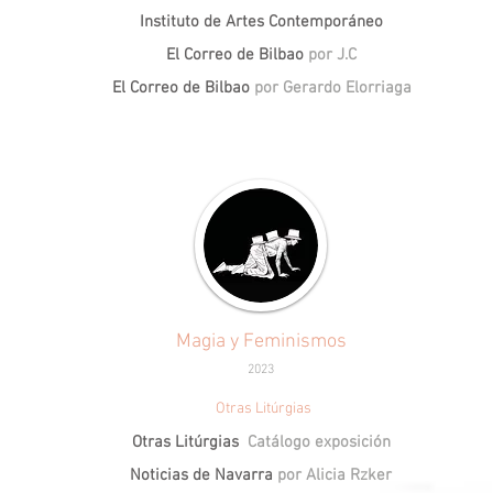
Instituto de Artes Contemporáneo
El Correo de Bilbao
por J.C
El Correo de Bilbao
por Gerardo Elorriaga
Magia y Feminismos
2023
Otras Litúrgias
Otras Litúrgias
Catálogo exposición
Noticias de Navarra
por
Alicia Rzker