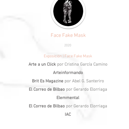
Face Fake Mask
2020
Exposición | Face Fake Mask
Arte a un Click
por Cristina García Camino
Arteinformando
Brit Es Magazine
por Abel G. Santeriro
El Correo de Bilbao
por Gerardo Elorriaga
Elemmental
El Correo de Bilbao
por Gerardo Elorriaga
IAC