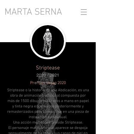
MARTA SERNA
Striptease
2020 / 2021
Premios Vegap 2020
Striptease o la historia de una Abdicación, es una
obra de animación tradicional compuesta por
más de 1500 dibujos realizados a mano en papel
y tinta negra escaneados posteriormente y
remasterizados para convertirse en una pieza de
instalación audiovisual.
Una acción metafórica preside Striptease.
El personaje masculino que aparece se despoja
sensualmente de su ropa y sus capas de piel en