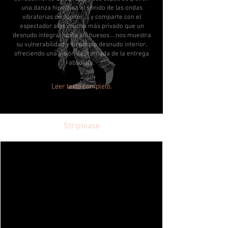
una danza hipnótica al sonido de las ondas
vibratorias de Júpiter.....y comparte con el
espectador algo mucho más privado que un
desnudo integral hasta los huesos....nos muestra
su vulnerabilidad y su propio desnudo interior,
ofreciendo una visión descarnada de la entrega
absoluta.
Leer texto completo.
Striptease