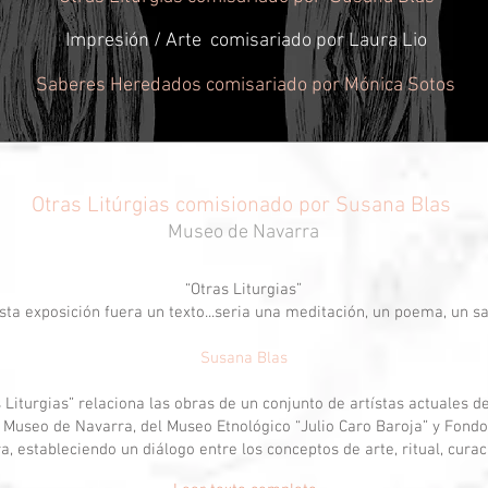
Impresión / Arte comisariado por Laura Lio
Saberes Heredados comisariado por Mónica Sotos
Otras Litúrgias comisionado por Susana Blas
Museo de Navarra
“Otras Liturgias”
sta exposición fuera un texto...seria una meditación, un poema, un s
Susana Blas
s Liturgias” relaciona las obras de un conjunto de artístas actuales d
el Museo de Navarra, del Museo Etnológico “Julio Caro Baroja” y Fondo
 estableciendo un diálogo entre los conceptos de arte, ritual, curaci