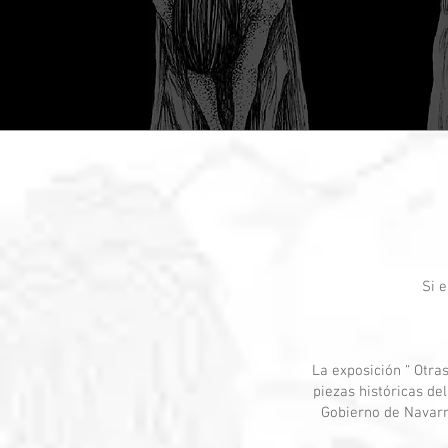
Si e
La exposición “ Otra
piezas históricas d
Gobierno de Navarra,