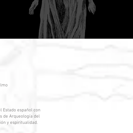
almo
el Estado español con
s de Arqueología del
ón y espiritualidad.