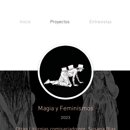
Inicio
Proyectos
Entrevistas
Magia y Feminísmos
2023
Otras Litúrgias comisariado por Susana Blas