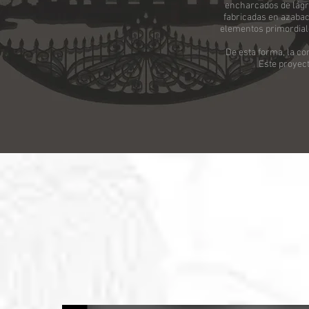
encharcados de lágri
fabricadas en azabac
elementos primordiales
De esta forma, la co
Este proyect