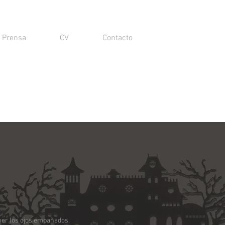
Prensa
CV
Contacto
ener los ojos empañados,