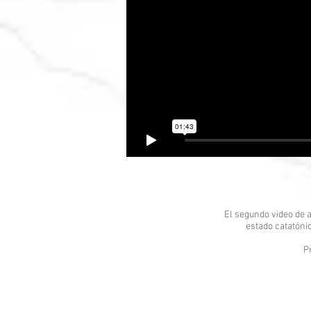
El segundo video de a
estado catatóni
P