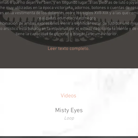
mas o que no dejan ver bien, y en segundo lugar, a las piedras de luto o joya
he muy utilizadas en la época victoriana, adornos, botones o cuentas de rosa
 en la vestimenta de los dolientes entre los siglos XVII-XIX y a las que remi
realizadas en metacrilato negro.
mbinación de ambas expresiones viene a significar estar de luto por uno mis
o artístico está basado en la inquietud por el estádo caótico de la mente y d
tiene la capacidad de generar o disipar la bruma interior.
Leer texto completo.
Videos
Misty Eyes
Loop