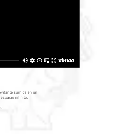
levitante sumida en un
spacio infinito.
o.