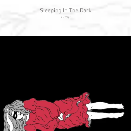
Sleeping In The Dark
Loop