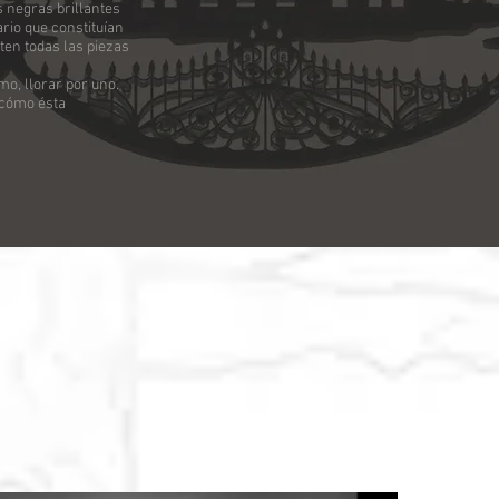
s negras brillantes
rio que constituían
ten todas las piezas
mo, llorar por uno.
e cómo ésta