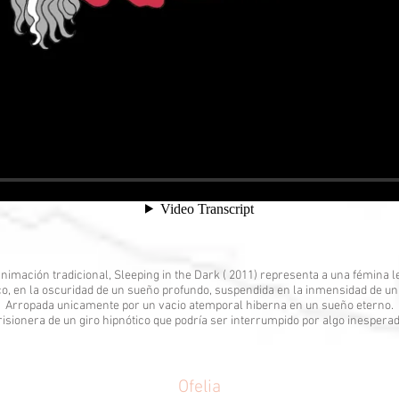
nimación tradicional, Sleeping in the Dark ( 2011) representa a una fémina 
co, en la oscuridad de un sueño profundo, suspendida en la inmensidad de un e
Arropada unicamente por un vacio atemporal hiberna en un sueño eterno.
risionera de un giro hipnótico que podría ser interrumpido por algo inesperad
Ofelia