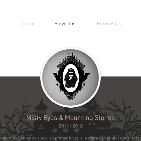
Inicio
Proyectos
Entrevistas
Misty Eyes & Mourning Stones
2011 / 2012
& Mourning Stones se alude, en primer lugar, a la expresión anglosajona de t