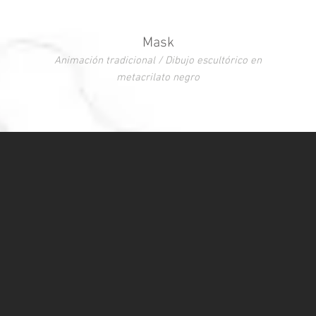
Mask
Animación tradicional / Dibujo escultórico en
metacrilato negro