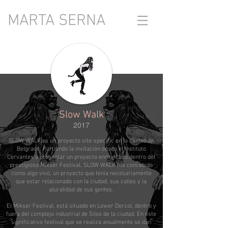
MARTA SERNA
Slow Walk
2017
SLOW WALK es un proyecto site-specific en la ciudad de
Belgrado. Partiendo la invitación desde el Instituto
Cervantes a presentar un proyecto enmarcado dentro del
prestigioso Mikser Festival, SLOW WALK fue concebido
como algo vivo, un proyecto que tenía necesariamente
que estar relacionado con la ciudad, sus calles y la
pluralidad de sus gentes.
El Mikser Festival, está situado en Lower Dorcol, dentro y
fuera del complejo industrial de Silos de la ciudad. En éste
significativo festival que se realiza anualmente se dan