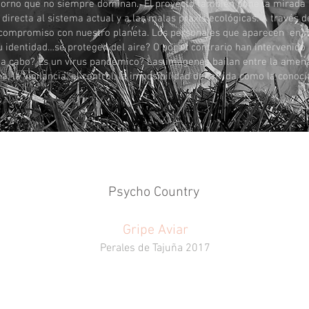
torno que no siempre dominan. El proyecto también pone la mirada 
a directa al sistema actual y a las malas praxis ecológicas. A través 
 compromiso con nuestro planeta. Los personajes que aparecen en 
 identidad…se protegen del aire? O por el contrario han intervenido 
a cabo? Es un virus pandémico? Las imágenes bailan entre la amenaza
, la vigilancia, el control, la imposibilidad de la vida como la cono
Psycho Country
Gripe Aviar
Perales de Tajuña 2017