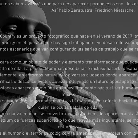
ue no saben vivír más que para desaparecer, porque esos son los qu
Así habló Zaratustra, Friedrich Nietzsche.
Country es un proyecto fotográfico que nace en el verano de 2017, t
emia ,y en el que a día de hoy sigo trabajando . Su desarrollo va amp
ntos escenarios que van configurando las series de trabajo que se r
áscara como un objeto de poder y elemento transformador que puede da
falta de ella. La puede difuminar, desdibujar e incluso hacerla desapa
riamente en entornos naturales y diversas ciudades donde aparece
roríficas o desconcertantes ...quizás intuyendo un futuro apocalíptico
casiones aparecen como una amenaza inminente hacia el ser humano y
mismo.
a sobre lo que de verdad existe tras la máscara y su efecto hacia fu
quien se oculta detrás de ella.
a nueva entidad, se convertirá en otro, o bien, desaparecerá si así
édium de fuerzas superiores o lo que resulta más inquietante, se mo
naturaleza.
el humor o el terror psicológico y la amenaza, se intercalan con lo 