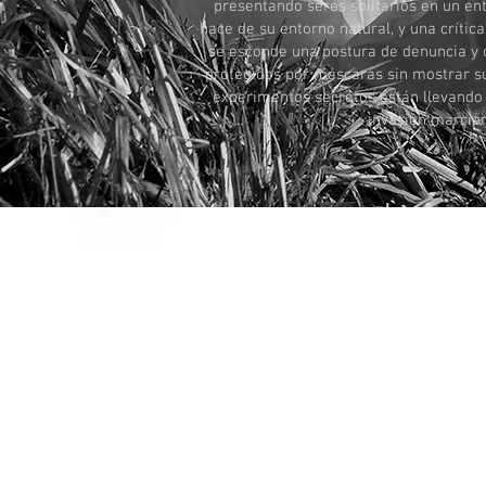
presentando seres solitarios en un en
hace de su entorno natural, y una crític
se esconde una postura de denuncia y
protegidos por máscaras sin mostrar su
experimentos secretos están llevando 
invasión marciana