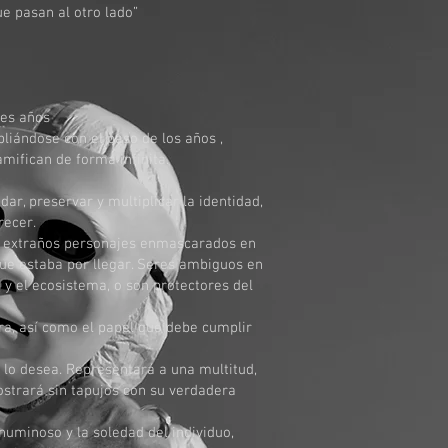
e pasan al otro lado”
res años
liándose con el paso de los años ,
amifican de forma infinita.
r, preservar y multiplicar la identidad,
recer.
n extraños personajes enmascarados en
 que estaba por llegar. Seres ambiguos en
 el ecosistema, o son protectores del
era, así como el papel que debe cumplir
 lo desea. Representará a una multitud,
strará sin tapujos con su verdadera
numinoso y la soledad del individuo,