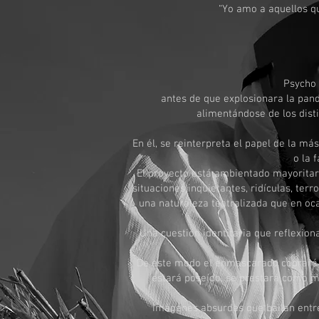
“Yo amo a aquellos q
Psycho 
antes de que explosionara la pand
alimentándose de los disti
En él, se reinterpreta el papel de la m
o la 
El proyecto está ambientado mayorita
situaciones inquietantes, ridículas, ter
una naturaleza teatralizada que en o
Una cuestión identitaria que reflexion
De este modo el enmascarado cobrará un
estará poseído, se prestará como m
Imágenes absurdas que bailan entre 