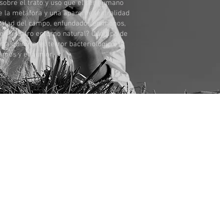
sobre el trato y uso que el ser humano
de la metáfora y una aparente teatralidad
mitad del campo, enfundados en monos,
en nuestro entorno natural? Qué tipo de
 química, el terror bacteriológico, la
cíamos y el humor.