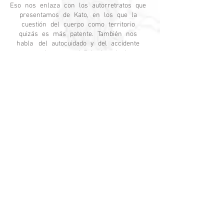
Eso nos enlaza con los autorretratos que
presentamos de Kato, en los que la
cuestión del cuerpo como territorio
quizás es más patente. También nos
habla del autocuidado y del accidente
con elementos definitorios de la
feminidad como los fluidos o el pelo.
Guerrero, Ang y Acha
afrontan
cuestiones sobre la maternidad‐y todas
sus complejidades, transformaciones y
entregas en su dimensión más amplia
entre lo bestial y lo más sutil‐ a través
de sus pinturas y fotografías, cerámicas
y textiles, esta última labor que recoge
herencia de conocimiento y saberes
ancestrales.
Ortega
, en ese sentido, visibiliza la
relación madre e hija, en calidad ahora
de cuidadora, homenaje a esa sabiduría
heredada.